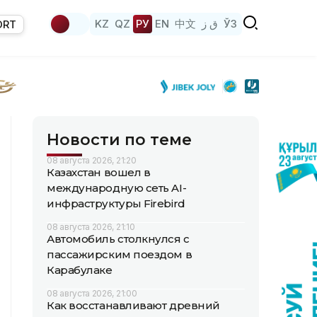
KZ
QZ
РУ
EN
中文
ق ز
ЎЗ
ORT
Новости по теме
08 августа 2026, 21:20
Казахстан вошел в
международную сеть AI-
инфраструктуры Firebird
08 августа 2026, 21:10
Автомобиль столкнулся с
пассажирским поездом в
Карабулаке
08 августа 2026, 21:00
Как восстанавливают древний