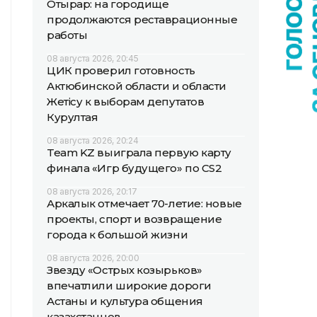
Отырар: на городище
продолжаются реставрационные
работы
08 августа 2026, 20:45
ЦИК проверил готовность
Актюбинской области и области
Жетісу к выборам депутатов
Курултая
08 августа 2026, 20:24
Team KZ выиграла первую карту
финала «Игр будущего» по CS2
08 августа 2026, 20:17
Аркалык отмечает 70-летие: новые
проекты, спорт и возвращение
города к большой жизни
08 августа 2026, 20:00
Звезду «Острых козырьков»
впечатлили широкие дороги
Астаны и культура общения
казахстанцев