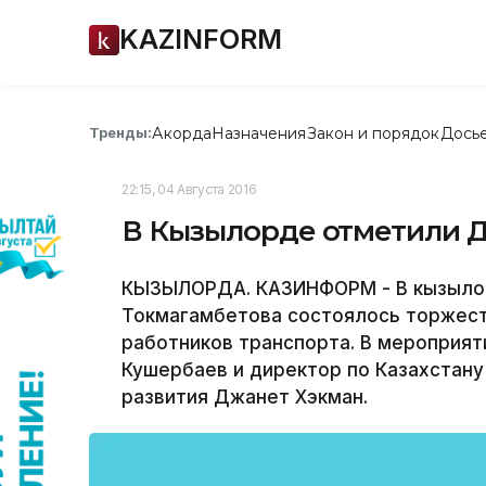
KAZINFORM
Акорда
Назначения
Закон и порядок
Дось
Тренды:
22:15, 04 Августа 2016
В Кызылорде отметили Д
КЫЗЫЛОРДА. КАЗИНФОРМ - В кызылор
Токмагамбетова состоялось торжес
работников транспорта. В мероприят
Кушербаев и директор по Казахстану
развития Джанет Хэкман.