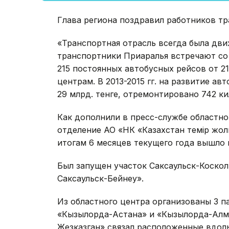
Глава региона поздравил работников т
«Транспортная отрасль всегда была дв
транспортники Приаралья встречают со
215 постоянных автобусных рейсов от 2
центрам. В 2013-2015 гг. на развитие а
29 млрд. тенге, отремонтировано 742 к
Как дополнили в пресс-службе областн
отделение АО «НК «Казахстан темір жолы
итогам 6 месяцев текущего года вышло 
Был запущен участок Саксаульск-Коско
Саксаульск-Бейнеу».
Из областного центра организованы 3 
«Кызылорда-Астана» и «Кызылорда-Алма
Жезказган» связал расположенные вдол