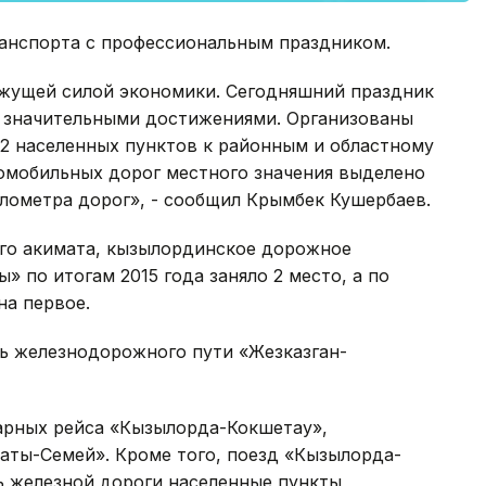
ранспорта с профессиональным праздником.
ижущей силой экономики. Сегодняшний праздник
 значительными достижениями. Организованы
12 населенных пунктов к районным и областному
втомобильных дорог местного значения выделено
илометра дорог», - сообщил Крымбек Кушербаев.
ого акимата, кызылординское дорожное
» по итогам 2015 года заняло 2 место, а по
на первое.
ль железнодорожного пути «Жезказган-
парных рейса «Кызылорда-Кокшетау»,
ты-Семей». Кроме того, поезд «Кызылорда-
ь железной дороги населенные пункты