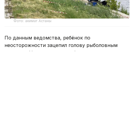
Фото: акимат Астаны
По данным ведомства, ребёнок по
неосторожности зацепил голову рыболовным
крючком. Находившиеся поблизости спасатели,
дежурившие на модульной капсуле, оперативно
оказали пострадавшему первую помощь до
прибытия бригады скорой медицинской помощи.