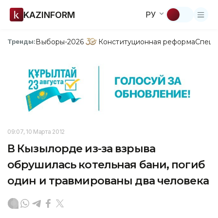
KAZINFORM
РУ
Выборы-2026
Конституционная реформа
Спецп
Тренды:
09:07, 10 Марта 2012
В Кызылорде из-за взрыва
обрушилась котельная бани, погиб
один и травмированы два человека