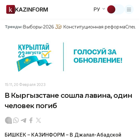
KAZINFORM
РУ
Выборы-2026
Конституционная реформа
Спецп
Тренды:
15:11, 20 Февраля 2023
В Кыргызстане сошла лавина, один
человек погиб
БИШКЕК – КАЗИНФОРМ – В Джалал-Абадской