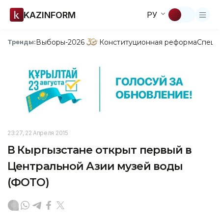
KAZINFORM
РУ
Выборы-2026
Конституционная реформа
Спецп
Тренды:
23:27, 22 Апреля 2015
В Кыргызстане открыт первый в
Центральной Азии музей воды
(ФОТО)