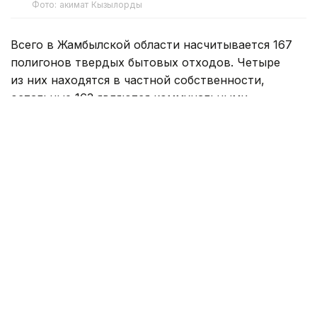
Фото: акимат Кызылорды
Всего в Жамбылской области насчитывается 167
полигонов твердых бытовых отходов. Четыре
из них находятся в частной собственности,
остальные 163 являются коммунальными.
Действующие разрешения на воздействие
на окружающую среду имеются у 141 объекта.
Без действующих документов остались 26
площадок. Из них 23 расположены
в Мойынкумском районе, две — в районе Т.
Рыскулова и одна — в Жуалынском районе.
Специалисты напомнили владельцам, что
Экологический кодекс запрещает строить
и эксплуатировать объекты I и II категорий
без соответствующего разрешения. В отношении
владельцев проблемных полигонов провели