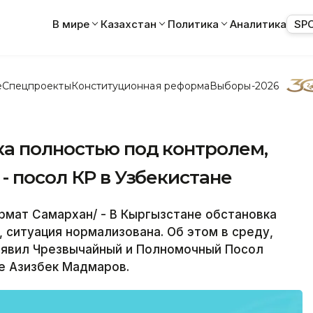
В мире
Казахстан
Политика
Аналитика
SP
е
Спецпроекты
Конституционная реформа
Выборы-2026
ка полностью под контролем,
- посол КР в Узбекистане
рмат Самархан/ - В Кыргызстане обстановка
 ситуация нормализована. Об этом в среду,
заявил Чрезвычайный и Полномочный Посол
е Азизбек Мадмаров.