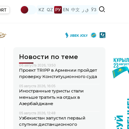
KZ
QZ
РУ
EN
中文
ق ز
ЎЗ
ORT
Новости по теме
06 августа 2026, 13:50
Проект TRIPP в Армении пройдет
проверку Конституционного суда
05 августа 2026, 16:05
Иностранные туристы стали
меньше тратить на отдых в
Азербайджане
05 августа 2026, 12:48
Узбекистан запустил первый
спутник дистанционного