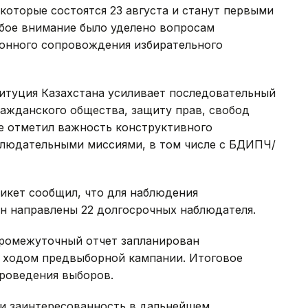
которые состоятся 23 августа и станут первыми
обое внимание было уделено вопросам
онного сопровождения избирательного
титуция Казахстана усиливает последовательный
ражданского общества, защиту прав, свобод
же отметил важность конструктивного
людательными миссиями, в том числе с БДИПЧ/
икет сообщил, что для наблюдения
н направлены 22 долгосрочных наблюдателя.
ромежуточный отчет запланирован
а ходом предвыборной кампании. Итоговое
проведения выборов.
и заинтересованность в дальнейшем