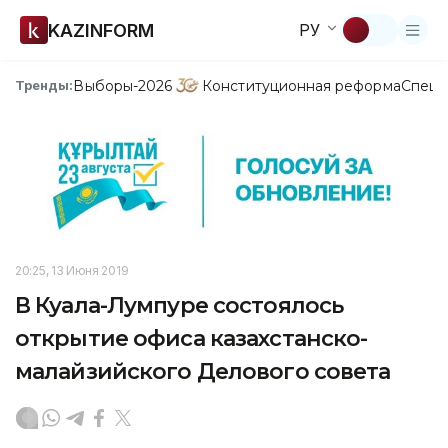
KAZINFORM
РУ
Выборы-2026
Конституционная реформа
Спецп
Тренды:
20:25, 13 Июня 2019
В Куала-Лумпуре состоялось
открытие офиса казахстанско-
малайзийского Делового совета