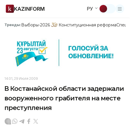
KAZINFORM
РУ
Выборы-2026
Конституционная реформа
Спецп
Тренды:
14:01, 29 Июля 2009
В Костанайской области задержали
вооруженного грабителя на месте
преступления