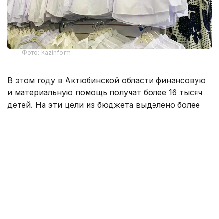
Фото: Kazinform
В этом году в Актюбинской области финансовую
и материальную помощь получат более 16 тысяч
детей. На эти цели из бюджета выделено более
800 млн тенге. Помощь в подготовке к школе
окажут учащимся села Карауылкельды, где
объявлен режим чрезвычайной ситуации.
— Единовременная помощь также будет
оказана детям из семей, имущество
которых пострадало в результате
стихийного бедствия. Всего
насчитывается 110 семей. В этих семьях