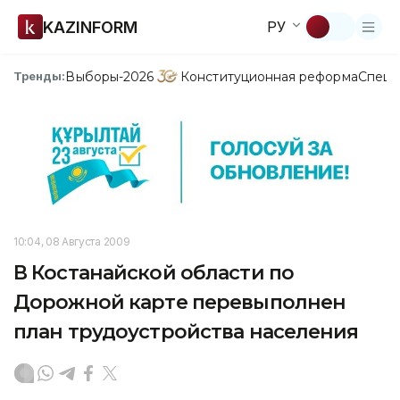
KAZINFORM
РУ
Выборы-2026
Конституционная реформа
Спецп
Тренды:
10:04, 08 Августа 2009
В Костанайской области по
Дорожной карте перевыполнен
план трудоустройства населения