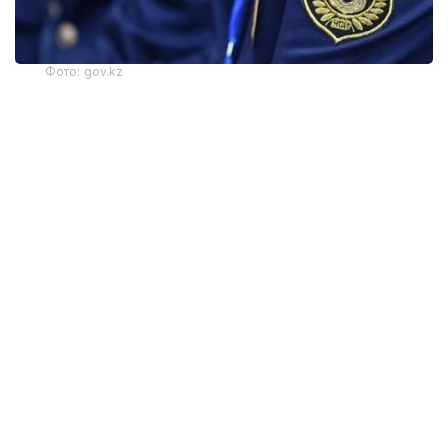
Фото: gov.kz
По данным надзорного органа, проверка
показала, что частный судебный исполнитель
незаконно перечислил свыше 3 млн теңге со
специального счета, предназначенного для
перевода денежных средств должникам и
взыскателям, на банковские счета третьих лиц —
своих близких родственников.
По данному факту прокуратура возбудила
уголовное дело по части 1 статьи 251 Уголовного
кодекса Республики Казахстан.
В настоящее время проводятся необходимые
следственные действия.