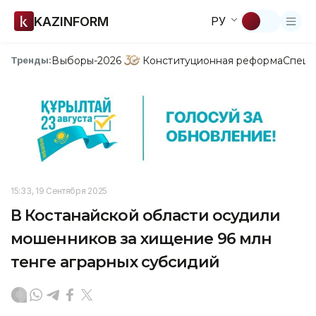
KAZINFORM
РУ
Выборы-2026
Конституционная реформа
Спецп
Тренды:
15:33, 19 Сентября 2025
В Костанайской области осудили
мошенников за хищение 96 млн
тенге аграрных субсидий