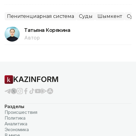
Пенитенциарная система
Суды
Шымкент
Су
Татьяна Корякина
Автор
KAZINFORM
Разделы
Происшествия
Политика
Аналитика
Экономика
В мире