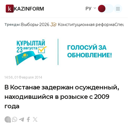
KAZINFORM
РУ
Выборы-2026
Конституционная реформа
Спецп
Тренды:
14:56, 01 Февраля 2014
В Костанае задержан осужденный,
находившийся в розыске с 2009
года