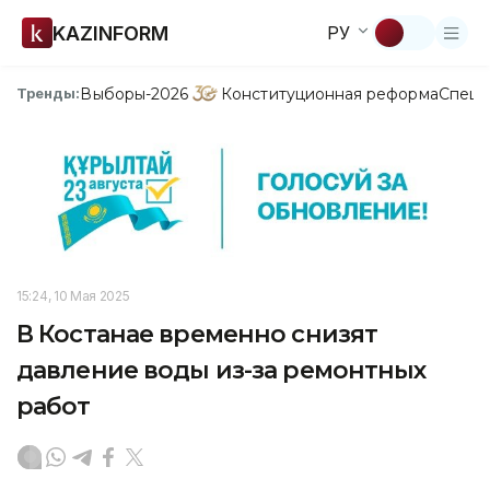
KAZINFORM
РУ
Выборы-2026
Конституционная реформа
Спецп
Тренды:
15:24, 10 Мая 2025
В Костанае временно снизят
давление воды из-за ремонтных
работ