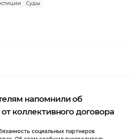
естиции
Суды
телям напомнили об
з от коллективного договора
бязанность социальных партнеров
орах. Об этом сообщил руководитель