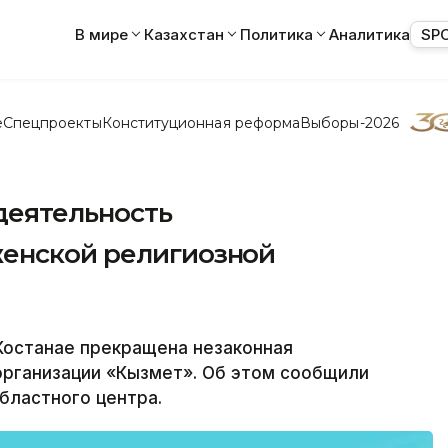
В мире
Казахстан
Политика
Аналитика
SP
е
Спецпроекты
Конституционная реформа
Выборы-2026
деятельность
женской религиозной
Костанае прекращена незаконная
организации «Кызмет». Об этом сообщили
бластного центра.