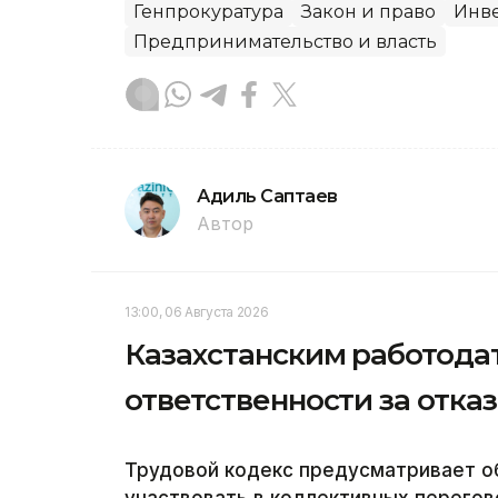
Генпрокуратура
Закон и право
Инв
Предпринимательство и власть
Адиль Саптаев
Автор
13:00, 06 Августа 2026
Казахстанским работода
ответственности за отка
Трудовой кодекс предусматривает о
участвовать в коллективных перегов