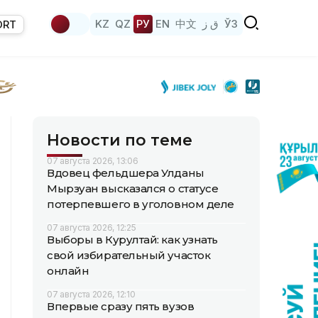
KZ
QZ
РУ
EN
中文
ق ز
ЎЗ
ORT
Новости по теме
07 августа 2026, 13:06
Вдовец фельдшера Улданы
Мырзуан высказался о статусе
потерпевшего в уголовном деле
07 августа 2026, 12:25
Выборы в Курултай: как узнать
свой избирательный участок
онлайн
07 августа 2026, 12:10
Впервые сразу пять вузов