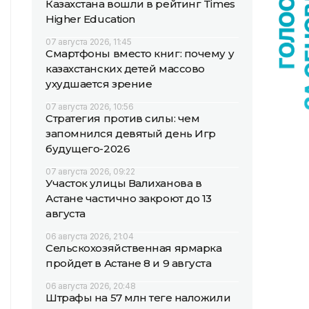
Казахстана вошли в рейтинг Times
Higher Education
07 августа 2026, 11:45
Смартфоны вместо книг: почему у
казахстанских детей массово
ухудшается зрение
07 августа 2026, 10:56
Стратегия против силы: чем
запомнился девятый день Игр
будущего-2026
07 августа 2026, 09:22
Участок улицы Валиханова в
Астане частично закроют до 13
августа
06 августа 2026, 21:04
Сельскохозяйственная ярмарка
пройдет в Астане 8 и 9 августа
06 августа 2026, 20:48
Штрафы на 57 млн теңге наложили