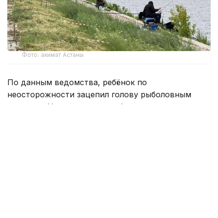
Фото: акимат Астаны
По данным ведомства, ребёнок по
неосторожности зацепил голову рыболовным
крючком. Находившиеся поблизости спасатели,
дежурившие на модульной капсуле, оперативно
оказали пострадавшему первую помощь до
прибытия бригады скорой медицинской помощи.