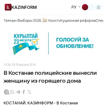
KAZINFORM
РУ
Выборы-2026
Конституционная реформа
Спецп
Тренды:
21:39, 05 Февраля 2014
В Костанае полицейские вынесли
женщину из горящего дома
КОСТАНАЙ. КАЗИНФОРМ - В Костанае