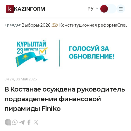
KAZINFORM
РУ
Выборы-2026
Конституционная реформа
Спецп
Тренды:
04:24, 03 Мая 2025
В Костанае осуждена руководитель
подразделения финансовой
пирамиды Finiko