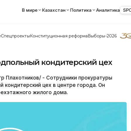
В мире
Казахстан
Политика
Аналитика
SP
е
Спецпроекты
Конституционная реформа
Выборы-2026
одпольный кондитерский цех
р Плахотников/ - Сотрудники прокуратуры
й кондитерский цех в центре города. Он
рехэтажного жилого дома.