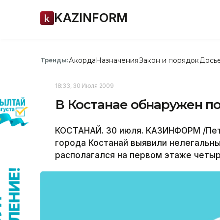
KAZINFORM
Акорда
Назначения
Закон и порядок
Дось
Тренды:
18:33, 30 Июля 2009
В Костанае обнаружен п
КОСТАНАЙ. 30 июля. КАЗИНФОРМ /Пет
города Костанай выявили нелегальны
располагался на первом этаже четы