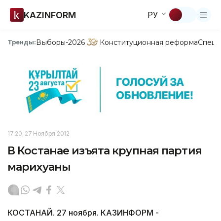
KAZINFORM
РУ
Выборы-2026
Конституционная реформа
Спецп
Тренды:
17:20, 27 Ноября 2012
В Костанае изъята крупная партия
марихуаны
КОСТАНАЙ. 27 ноября. КАЗИНФОРМ -