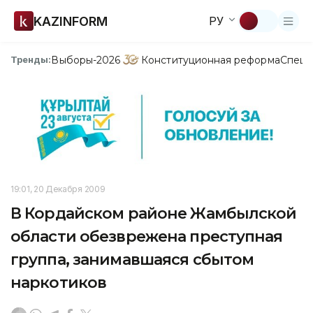
KAZINFORM
РУ
Выборы-2026
Конституционная реформа
Спецп
Тренды:
19:01, 20 Декабря 2009
В Кордайском районе Жамбылской
области обезврежена преступная
группа, занимавшаяся сбытом
наркотиков