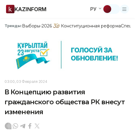
KAZINFORM
РУ
Выборы-2026
Конституционная реформа
Спецп
Тренды:
03:00, 03 Февраля 2024
В Концепцию развития
гражданского общества РК внесут
изменения