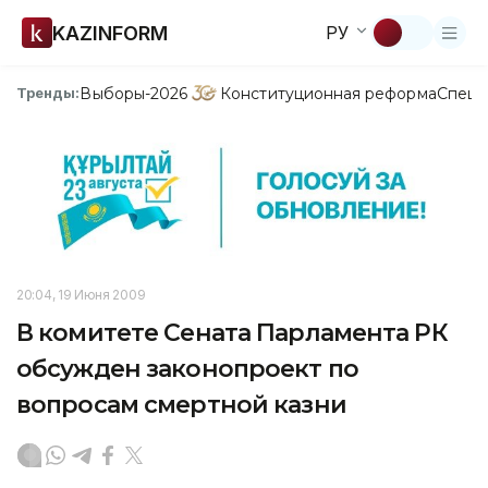
KAZINFORM
РУ
Выборы-2026
Конституционная реформа
Спецп
Тренды:
20:04, 19 Июня 2009
В комитете Сената Парламента РК
обсужден законопроект по
вопросам смертной казни