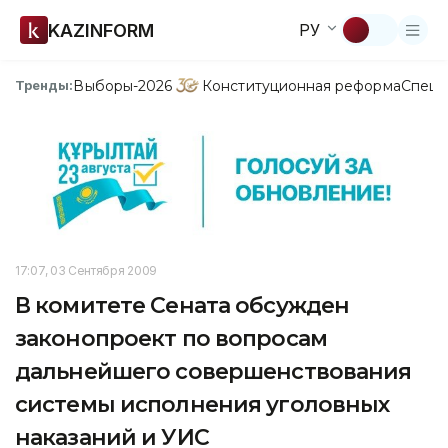
KAZINFORM
РУ
Выборы-2026
Конституционная реформа
Спецп
Тренды:
17:07, 03 Сентября 2009
В комитете Сената обсужден
законопроект по вопросам
дальнейшего совершенствования
системы исполнения уголовных
наказаний и УИС