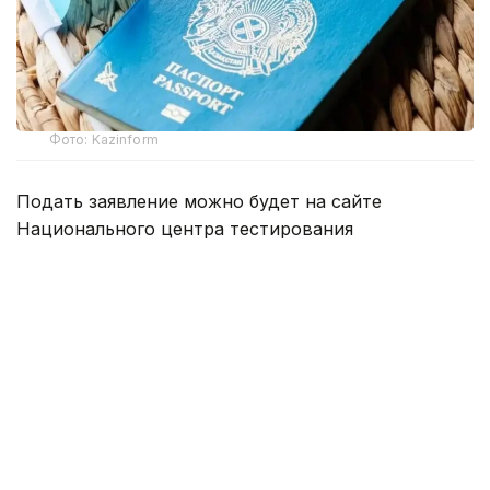
Фото: Kazinform
Подать заявление можно будет на сайте
Национального центра тестирования
app.testcenter.kz
или через приложение UTO.
Тестирование пройдет 22 августа.
Тестирование состоит из 3 блоков:
тест по казахскому языку — 30 заданий,
пороговый балл — 15;
тест по основам Конституции Республики
Казахстан (на казахском или русском языке) —