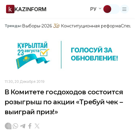
KAZINFORM
РУ
Выборы-2026
Конституционная реформа
Спецп
Тренды:
11:30, 20 Декабря 2019
В Комитете госдоходов состоится
розыгрыш по акции «Требуй чек –
выиграй приз!»