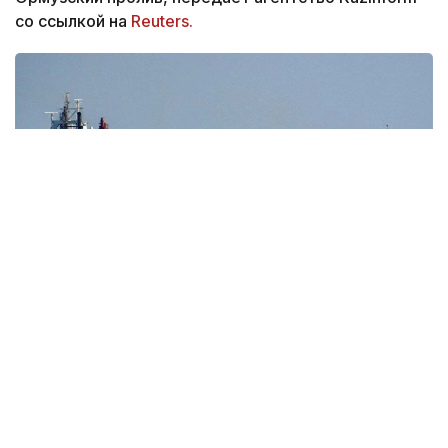
со ссылкой на
Reuters.
Фото: Tasnim
Нефть марки Brent подорожала на 84 цента —
до 83,33 доллара за баррель. Американская WTI
выросла на 89 центов — до 78,18 доллара