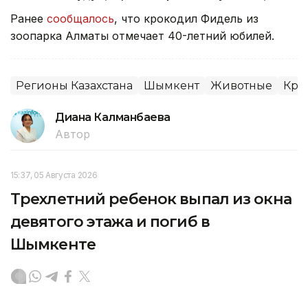
Ранее
сообщалось
, что крокодил Фидель из
зоопарка Алматы отмечает 40-летний юбилей.
Регионы Казахстана
Шымкент
Животные
Кра
Диана Калманбаева
Автор
15:37, 05 Августа 2026
Трехлетний ребенок выпал из окна
девятого этажа и погиб в
Шымкенте