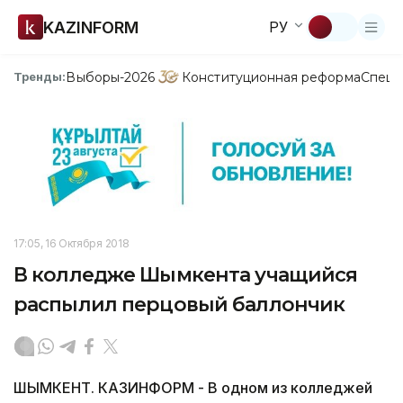
KAZINFORM
РУ
Выборы-2026
Конституционная реформа
Спецп
Тренды:
17:05, 16 Октября 2018
В колледже Шымкента учащийся
распылил перцовый баллончик
ШЫМКЕНТ. КАЗИНФОРМ - В одном из колледжей