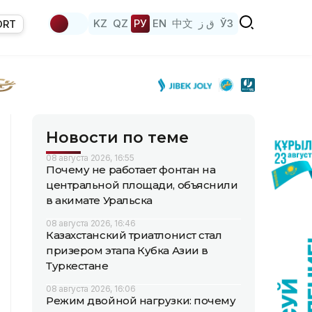
KZ
QZ
РУ
EN
中文
ق ز
ЎЗ
ORT
Новости по теме
08 августа 2026, 16:55
Почему не работает фонтан на
центральной площади, объяснили
в акимате Уральска
08 августа 2026, 16:46
Казахстанский триатлонист стал
призером этапа Кубка Азии в
Туркестане
08 августа 2026, 16:06
Режим двойной нагрузки: почему