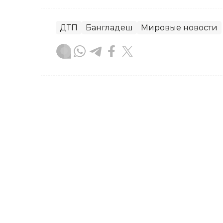
ДТП
Бангладеш
Мировые новости
Гульжан Тасмаганбетова
Автор
13:36, 07 Августа 2026
Суд рассмотрел апелляц
смертельном ДТП в Алм
Судебная коллегия по уголовным де