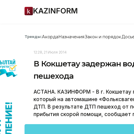
KAZINFORM
Акорда
Назначения
Закон и порядок
Дось
Тренды:
12:28, 21 Июля 2014
В Кокшетау задержан во
пешехода
АСТАНА. КАЗИНФОРМ - В г. Кокшетау 
который на автомашине «Фольксваген
ДТП. В результате ДТП пешеход от п
прибытия скорой помощи, сообщает 