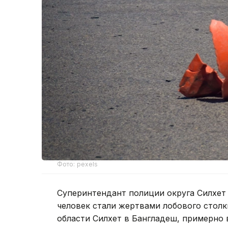
Фото: pexels
Суперинтендант полиции округа Силхет
человек стали жертвами лобового столк
области Силхет в Бангладеш, примерно 