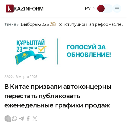
KAZINFORM
РУ
Выборы-2026
Конституционная реформа
Спецп
Тренды:
22:22, 18 Марта 2025
В Китае призвали автоконцерны
перестать публиковать
еженедельные графики продаж