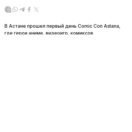
В Астане прошел первый день Comic Con Astana,
где герои аниме, видеоигр, комиксов
и кинематографа вышли за пределы экранов. Чем
запомнилось главное событие для поклонников
поп-культуры, какие образы стали самыми
заметными — подробнее в обзорном материале
корреспондента агентства Kazinform.