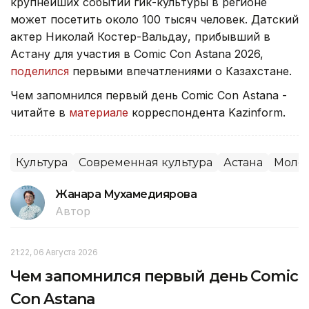
крупнейших событий гик-культуры в регионе
может посетить около 100 тысяч человек. Датский
актер Николай Костер-Вальдау, прибывший в
Астану для участия в Comic Con Astana 2026,
поделился
первыми впечатлениями о Казахстане.
Чем запомнился первый день Comic Con Astana -
читайте в
материале
корреспондента Kazinform.
Культура
Современная культура
Астана
Моло
Жанара Мухамедиярова
Автор
21:22, 06 Августа 2026
Чем запомнился первый день Comic
Con Astana