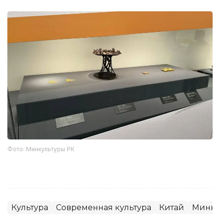
Фото: Минкультуры РК
Культура
Современная культура
Китай
Минку