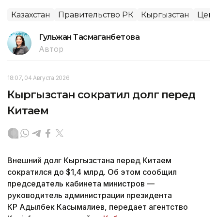
Казахстан
Правительство РК
Кыргызстан
Цент
Гульжан Тасмаганбетова
Автор
18:07, 04 Августа 2026
Кыргызстан сократил долг перед
Китаем
Внешний долг Кыргызстана перед Китаем
сократился до $1,4 млрд. Об этом сообщил
председатель кабинета министров —
руководитель администрации президента
КР Адылбек Касымалиев, передает агентство