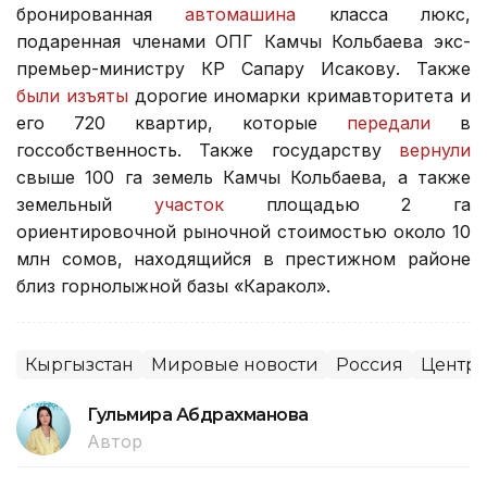
бронированная
автомашина
класса люкс,
подаренная членами ОПГ Камчы Кольбаева экс-
премьер-министру КР Сапару Исакову. Также
были изъяты
дорогие иномарки кримавторитета и
его 720 квартир, которые
передали
в
госсобственность. Также государству
вернули
свыше 100 га земель Камчы Кольбаева, а также
земельный
участок
площадью 2 га
ориентировочной рыночной стоимостью около 10
млн сомов, находящийся в престижном районе
близ горнолыжной базы «Каракол».
Кыргызстан
Мировые новости
Россия
Центра
Гульмира Абдрахманова
Автор