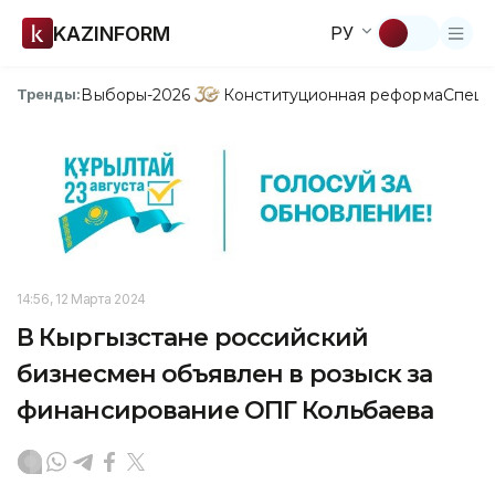
KAZINFORM
РУ
Выборы-2026
Конституционная реформа
Спецп
Тренды:
14:56, 12 Марта 2024
В Кыргызстане российский
бизнесмен объявлен в розыск за
финансирование ОПГ Кольбаева