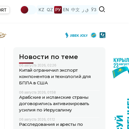
KZ
QZ
РУ
EN
中文
ق ز
ЎЗ
ORT
Новости по теме
06 августа 2026, 02:26
Китай ограничил экспорт
компонентов и технологий для
БПЛА в США
06 августа 2026, 01:58
Арабские и исламские страны
договорились активизировать
усилия по Иерусалиму
06 августа 2026, 01:12
Расследования и аресты по