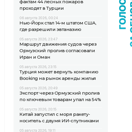
фактам 44 лесных пожаров
проходят в Турции
06 августа 2026, 00:24
Нью-Йорк стал 14-м штатом США,
где разрешили эвтаназию
05 августа 2026, 23:47
Маршрут движения судов через
Ормузский пролив согласовали
Иран и Оман
05 августа 2026, 23:15
Турция может вернуть компанию
Booking на рынок аренды жилья
05 августа 2026, 20:49
Экспорт через Ормузский пролив
по ключевым товарам упал на 54%
05 августа 2026, 20:15
Китай запустил с моря ракету-
носитель с двумя ИИ-спутниками
05 августа 2026, 19:11