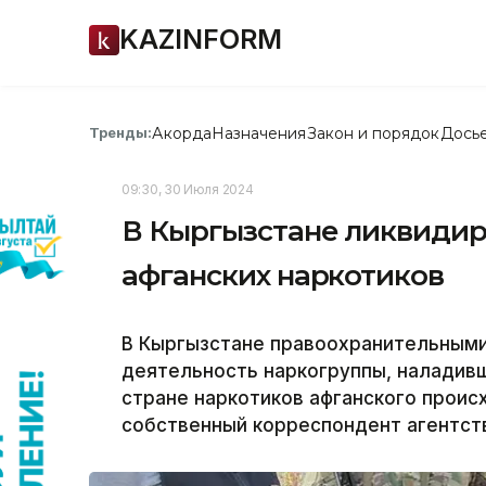
KAZINFORM
Акорда
Назначения
Закон и порядок
Дось
Тренды:
09:30, 30 Июля 2024
В Кыргызстане ликвидир
афганских наркотиков
В Кыргызстане правоохранительными
деятельность наркогруппы, наладивш
стране наркотиков афганского проис
собственный корреспондент агентств