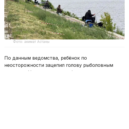
Фото: акимат Астаны
По данным ведомства, ребёнок по
неосторожности зацепил голову рыболовным
крючком. Находившиеся поблизости спасатели,
дежурившие на модульной капсуле, оперативно
оказали пострадавшему первую помощь до
прибытия бригады скорой медицинской помощи.