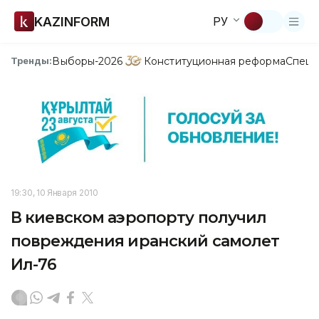
KAZINFORM
РУ
Выборы-2026
Конституционная реформа
Спецп
Тренды:
19:30, 10 Января 2010
В киевском аэропорту получил
повреждения иранский самолет
Ил-76