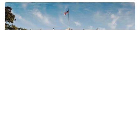
Фото: prousa.info/ white_house
Обе встречи были закрыты для журналистов.
Позже Трамп опубликовал фотографии со встреч
на своей платформе Truth Social.
О встрече с Нетаньяху президент США
сообщил
: