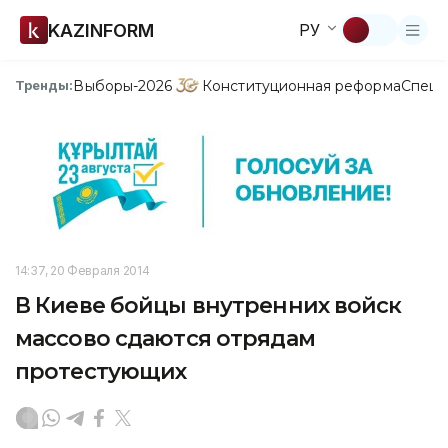
KAZINFORM
РУ
Выборы-2026
Конституционная реформа
Спецп
Тренды:
14:37, 20 Февраля 2014
В Киеве бойцы внутренних войск
массово сдаются отрядам
протестующих