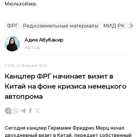
Мюльхойзер.
ФРГ
Редкоземельные материалы
МИД РК
Эк
Адия Абубакир
Автор
23:00, 24 Февраля 2026
Канцлер ФРГ начинает визит в
Китай на фоне кризиса немецкого
автопрома
Сегодня канцлер Германии Фридрих Мерц начал
двухдневный визит в Китай, передает собственный