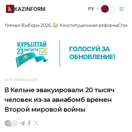
KAZINFORM
РУ
Выборы-2026
Конституционная реформа
Спецп
Тренды:
15:17, 04 Июня 2025
В Кельне эвакуировали 20 тысяч
человек из-за авиабомб времен
Второй мировой войны