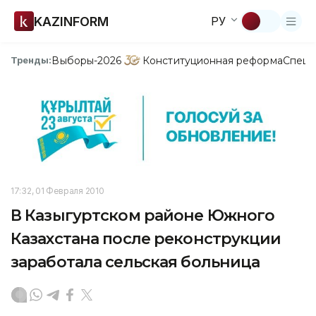
KAZINFORM
РУ
Выборы-2026
Конституционная реформа
Спецп
Тренды:
17:32, 01 Февраля 2010
В Казыгуртском районе Южного
Казахстана после реконструкции
заработала сельская больница