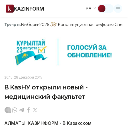
KAZINFORM
РУ
Выборы-2026
Конституционная реформа
Спецп
Тренды:
20:15, 28 Декабря 2015
В КазНУ открыли новый -
медицинский факультет
АЛМАТЫ. КАЗИНФОРМ - В Казахском