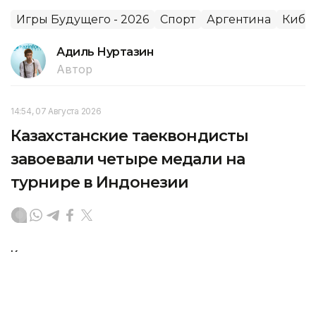
Игры Будущего - 2026
Спорт
Аргентина
Кибе
Адиль Нуртазин
Автор
14:54, 07 Августа 2026
Казахстанские таеквондисты
завоевали четыре медали на
турнире в Индонезии
Казахстанские спортсмены вошли в число
призеров международного турнира по таеквондо,
который прошел в Джакарте (Индонезия),
передает Kazinform со ссылкой на НОК.