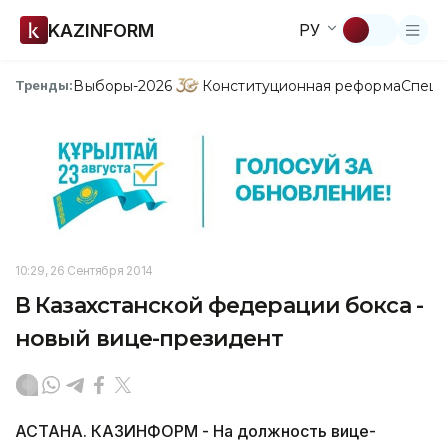
KAZINFORM
РУ
Выборы-2026
Конституционная реформа
Спецп
Тренды:
10:29, 26 Сентября 2014
В Казахстанской федерации бокса -
новый вице-президент
АСТАНА. КАЗИНФОРМ - На должность вице-