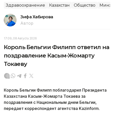
Здравоохранение
Казахстан
Общество
Минзд
Зифа Хабирова
Автор
17:09, 08 Августа 2026
Король Бельгии Филипп ответил на
поздравление Касым-Жомарту
Токаеву
Король Бельгии Филипп поблагодарил Президента
Казахстана Касым-Жомарта Токаева за
поздравления с Национальным днем Бельгии,
передает корреспондент агентства Kazinform.