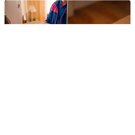
Фото: Kazinform/ИИ
Вокруг покупок на маркетплейсах ходит немало
баек, и одна из них звучит весьма убедительно –
если слишком часто отправлять заказы обратно,
однажды площадка сочтет клиента невыгодным и
закроет ему доступ к аккаунту. Одни
воспринимают это как негласное правило, другие