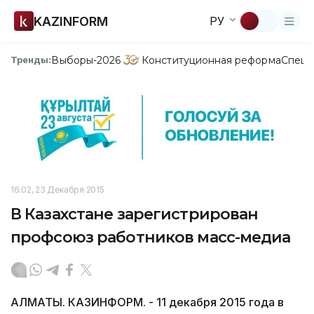
KAZINFORM
РУ
Выборы-2026
Конституционная реформа
Спецп
Тренды:
16:02, 23 Декабря 2015
В Казахстане зарегистрирован
профсоюз работников масс-медиа
АЛМАТЫ. КАЗИНФОРМ. - 11 декабря 2015 года в