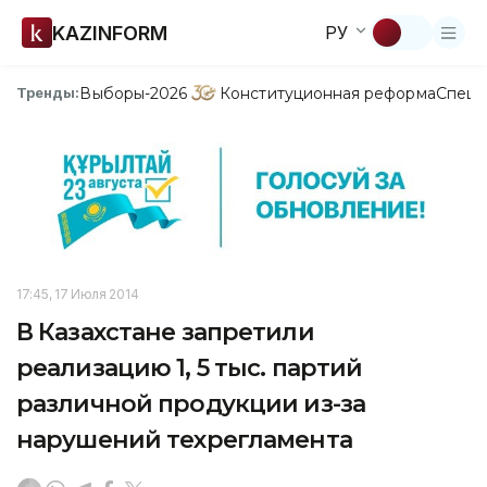
KAZINFORM
РУ
Выборы-2026
Конституционная реформа
Спецп
Тренды:
17:45, 17 Июля 2014
В Казахстане запретили
реализацию 1, 5 тыс. партий
различной продукции из-за
нарушений техрегламента