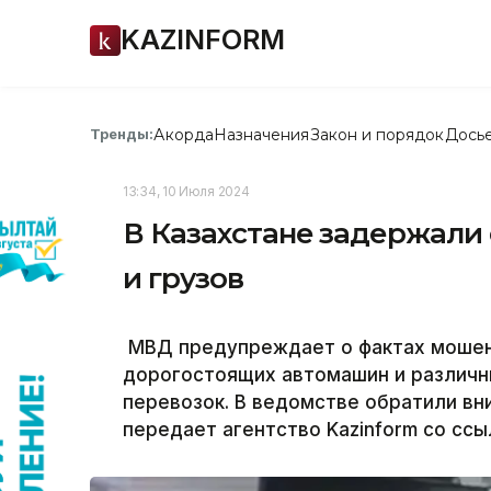
KAZINFORM
Акорда
Назначения
Закон и порядок
Дось
Тренды:
13:34, 10 Июля 2024
В Казахстане задержали
и грузов
МВД предупреждает о фактах мошен
дорогостоящих автомашин и различн
перевозок. В ведомстве обратили вн
передает агентство Kazinform со сс