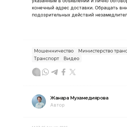
указанным в объявлении и лично обгово
конечный адрес доставки. Обращать вн
подозрительных действий незамедлител
Мошенничество
Министерство тран
Транспорт
Видео
Жанара Мухамедиярова
Автор