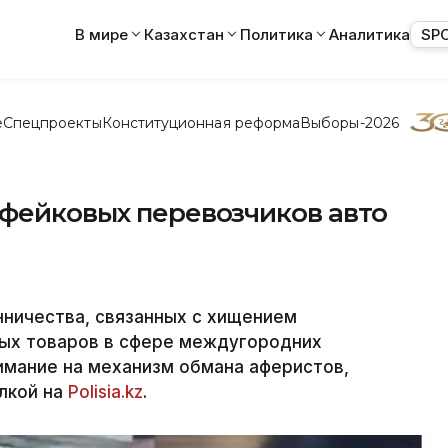
В мире
Казахстан
Политика
Аналитика
SP
е
Спецпроекты
Конституционная реформа
Выборы-2026
 фейковых перевозчиков авто
ничества, связанных с хищением
ых товаров в сфере междугородних
имание на механизм обмана аферистов,
ылкой на
Polisia.kz
.