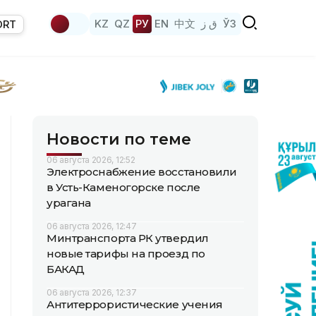
KZ
QZ
РУ
EN
中文
ق ز
ЎЗ
ORT
Новости по теме
06 августа 2026, 12:52
Электроснабжение восстановили
в Усть-Каменогорске после
урагана
06 августа 2026, 12:47
Минтранспорта РК утвердил
новые тарифы на проезд по
БАКАД
06 августа 2026, 12:37
Антитеррористические учения