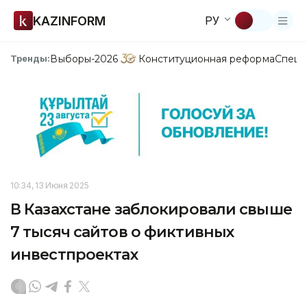
KAZINFORM
РУ
Выборы-2026
Конституционная реформа
Спецп
Тренды:
10:34, 13 Июня 2025
В Казахстане заблокировали свыше
7 тысяч сайтов о фиктивных
инвестпроектах