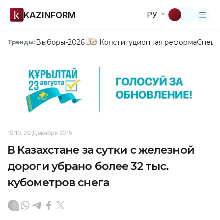
KAZINFORM
РУ
Выборы-2026
Конституционная реформа
Спецп
Тренды:
19:10, 29 Декабря 2015
В Казахстане за сутки с железной
дороги убрано более 32 тыс.
кубометров снега