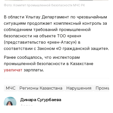
Фото: Комитет промышленной безопасности МЧС РК
В области Ұлытау Департамент по чрезвычайным
ситуациям продолжает комплексный контроль за
соблюдением требований промышленной
безопасности на объекте ТОО «Өркен»
(представительство «Өркен-Атасу») в
соответствии с Законом «О гражданской защите».
Ранее сообщалось, что инспекторам
промышленной безопасности в Казахстане
увеличат
зарплаты.
МЧС
Регионы Казахстана
Нарушения
Промыш
Динара Сугурбаева
Автор