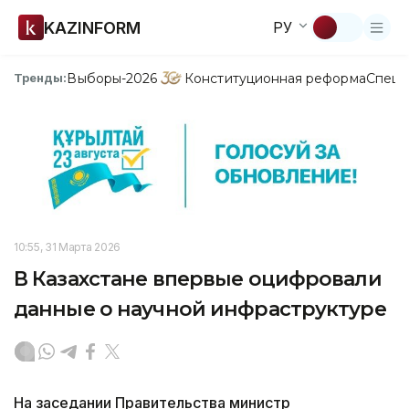
KAZINFORM
РУ
Выборы-2026
Конституционная реформа
Спецп
Тренды:
10:55, 31 Марта 2026
В Казахстане впервые оцифровали
данные о научной инфраструктуре
На заседании Правительства министр