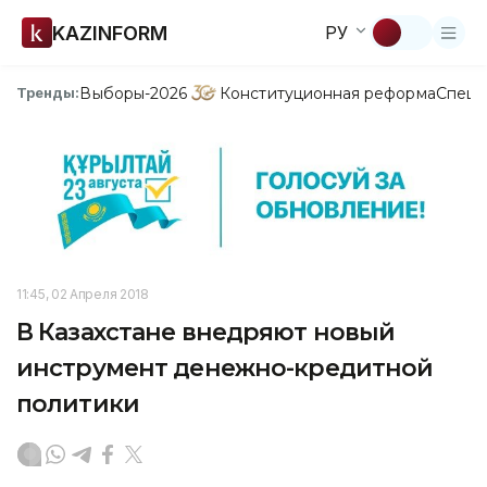
KAZINFORM
РУ
Выборы-2026
Конституционная реформа
Спецп
Тренды:
11:45, 02 Апреля 2018
В Казахстане внедряют новый
инструмент денежно-кредитной
политики