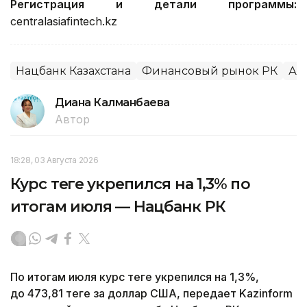
Регистрация и детали программы:
centralasiafintech.kz
Нацбанк Казахстана
Финансовый рынок РК
Ал
Диана Калманбаева
Автор
18:28, 03 Августа 2026
Курс теңге укрепился на 1,3% по
итогам июля — Нацбанк РК
По итогам июля курс теңге укрепился на 1,3%,
до 473,81 теңге за доллар США, передает Kazinform