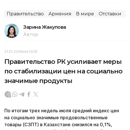
Правительство
Армения
В мире
Отставки
П
Зарина Жакупова
Автор
21:31, 23 Июля 2026
Правительство РК усиливает меры
по стабилизации цен на социально
значимые продукты
По итогам трех недель июля средний индекс цен
на социально значимые продовольственные
товары (СЗПТ) в Казахстане снизился на 0,1%,