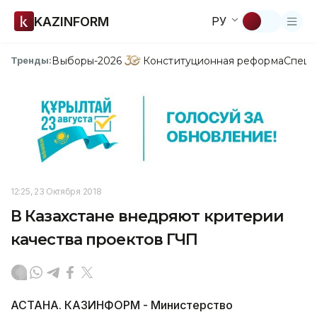
KAZINFORM
РУ
Выборы-2026
Конституционная реформа
Спецп
Тренды:
12:25, 23 Октября 2018
В Казахстане внедряют критерии
качества проектов ГЧП
АСТАНА. КАЗИНФОРМ - Министерство