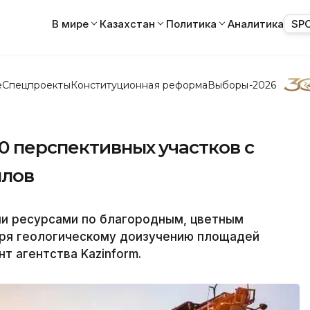
В мире
Казахстан
Политика
Аналитика
SP
е
Спецпроекты
Конституционная реформа
Выборы-2026
0 перспективных участков с
ллов
ми ресурсами по благородным, цветным
ря геологическому доизучению площадей
т агентства Kazinform.