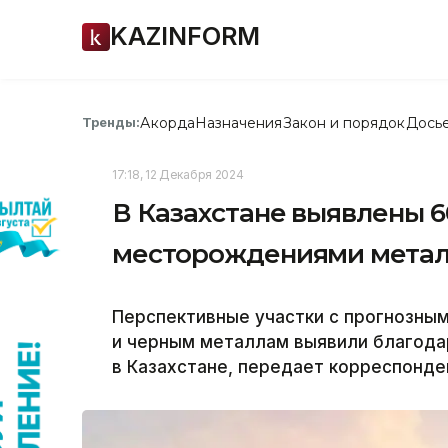
KAZINFORM
Акорда
Назначения
Закон и порядок
Дось
Тренды:
17:18, 12 Декабря 2024
В Казахстане выявлены 6
месторождениями мета
Перспективные участки с прогнозны
и черным металлам выявили благода
в Казахстане, передает корреспонден