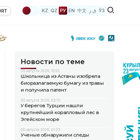
KZ
QZ
РУ
EN
中文
ق ز
ЎЗ
ORT
Новости по теме
05 августа 2026, 15:55
Школьница из Астаны изобрела
биоразлагаемую бумагу из травы
и получила патент
05 августа 2026, 02:10
У берегов Турции нашли
крупнейший коралловый лес в
Эгейском море
05 августа 2026, 01:23
Ученые обнаружили следы