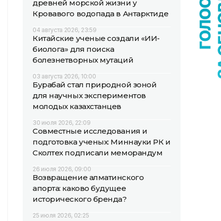
древней морской жизни у
Кровавого водопада в Антарктиде
04 августа 2026, 23:59
Китайские ученые создали «ИИ-
биолога» для поиска
болезнетворных мутаций
03 августа 2026, 10:00
Бурабай стал природной зоной
для научных экспериментов
молодых казахстанцев
30 июля 2026, 22:09
Совместные исследования и
подготовка ученых: Миннауки РК и
Сколтех подписали меморандум
26 июля 2026, 09:00
Возвращение алматинского
апорта: каково будущее
исторического бренда?
25 июля 2026, 02:25