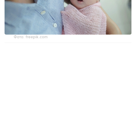
Фото: freepik.com
Соответствующие изменения внесены приказом
министра иностранных дел от 30 июля 2026 года.
Новая редакция
правил
начнет действовать
с 17 августа 2026 года.
Изменения регулируют пять государственных
услуг:
регистрацию рождения ребенка за границей;
регистрацию заключения брака за границей;
регистрацию расторжения брака за границей;