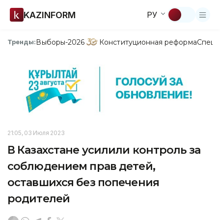
KAZINFORM
РУ
Выборы-2026
Конституционная реформа
Спецп
Тренды:
21:05, 03 Июля 2023
В Казахстане усилили контроль за
соблюдением прав детей,
оставшихся без попечения
родителей