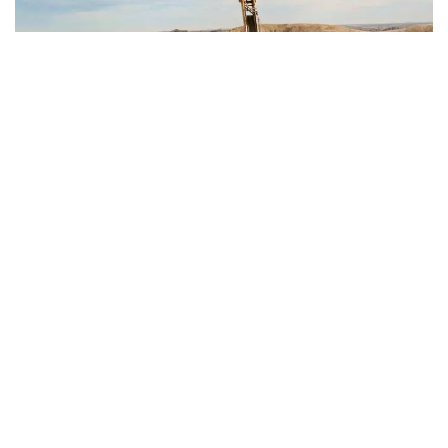
«В результате геологоразведочных работ,
проведенных за счет недропользователей, в 2021
году впервые на государственный баланс
поставлено 28 месторождений. Из них:
месторождение углеводородов, 13
месторождений твердых полезных ископаемых,
восемь месторождений подземных вод», - сказал
Талгат Момышев на коллегии Министерства.