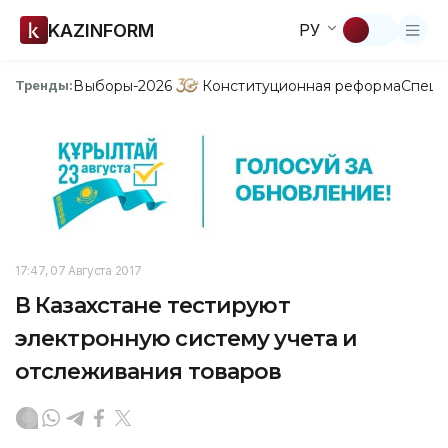
KAZINFORM
РУ
Выборы-2026
Конституционная реформа
Спецп
Тренды:
17:47, 07 Августа 2017
В Казахстане тестируют
электронную систему учета и
отслеживания товаров