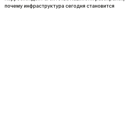
почему инфраструктура сегодня становится
главным условием сохранения и развития
туристических районов.
Фото: Руслан Мухамедьяров / Kazinform
Дорога, без которой не бывает туризма