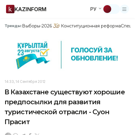
KAZINFORM
РУ
Выборы-2026
Конституционная реформа
Спецп
Тренды:
14:33, 14 Сентября 2012
В Казахстане существуют хорошие
предпосылки для развития
туристической отрасли - Суон
Прасит