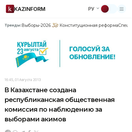
KAZINFORM
РУ
Выборы-2026
Конституционная реформа
Спецп
Тренды:
16:45, 01 Августа 2013
В Казахстане создана
республиканская общественная
комиссия по наблюдению за
выборами акимов