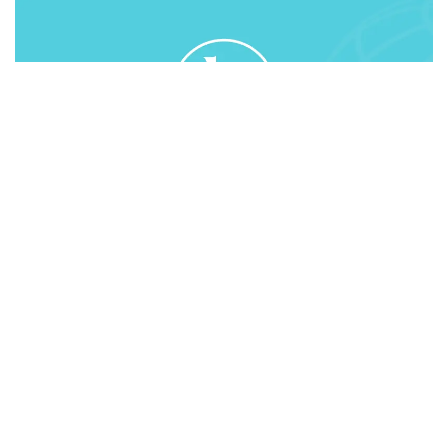
«Как известно, участие в выборах - это главный
показатель идентичности, единства и поддержки
народом проводимого курса. На всеобщих
выборах Президента, Мажилиса Парламента,
маслихатов правом голоса воспользовались в
среднем 84% всех избирателей Казахстана. Это
уникально», - сказал Н.Назарбаев.