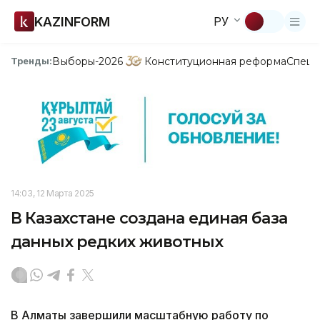
KAZINFORM
РУ
Выборы-2026
Конституционная реформа
Спецп
Тренды:
14:03, 12 Марта 2025
В Казахстане создана единая база
данных редких животных
В Алматы завершили масштабную работу по