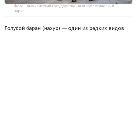
Фото: Шымкентский государственный зоологический
парк
Голубой баран (нахур) — один из редких видов
животных, численность которого в природе
сокращается и который находится под особой
охраной. Поэтому рождение каждого нового
детеныша — важное событие в деле сохранения
этого вида, отметили в зоопарке. Его назвали
Тумар.
— На сегодняшний день состояние
малыша хорошее. Он не отстает
от матери, имеет хороший аппетит
и находится под постоянным
наблюдением специалистов. Это
результат правильного ухода