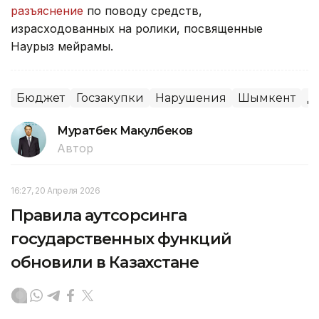
разъяснение
по поводу средств,
израсходованных на ролики, посвященные
Наурыз мейрамы.
Бюджет
Госзакупки
Нарушения
Шымкент
Д
Муратбек Макулбеков
Автор
16:27, 20 Апреля 2026
Правила аутсорсинга
государственных функций
обновили в Казахстане